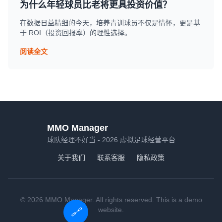
为什么年轻球员比老将更具投资价值？
在数据日益精细的今天，培养青训球员不仅是情怀，更是基
于 ROI（投资回报率）的理性选择。
阅读全文
MMO Manager
球队经理不好当 - 2026 虚拟足球经营平台
关于我们
联系客服
隐私政策
© 2026 MMO Manager. All rights reserved. This is a demo
website.
🔗
灰熊 vs 湖人