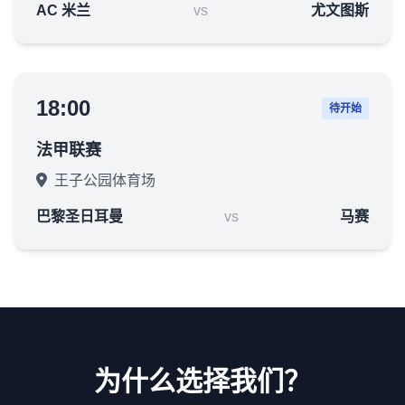
AC 米兰
vs
尤文图斯
18:00
待开始
法甲联赛
王子公园体育场
巴黎圣日耳曼
vs
马赛
为什么选择我们？