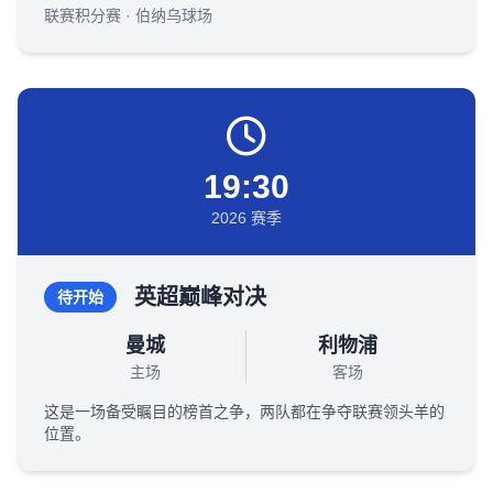
联赛积分赛 · 伯纳乌球场
19:30
2026 赛季
英超巅峰对决
待开始
曼城
利物浦
主场
客场
这是一场备受瞩目的榜首之争，两队都在争夺联赛领头羊的
位置。